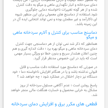
به منظور حفظ کیفیت و تازگی محصولات دریایی ؛ می بایست
دمای سردخانه و انبار نگهداری ماهی و میگو به دقت کنترل
شده و از هر گونه تغییرات ناخواسته دمایی جلوگیری
شود.استفاده از دماسنج های معمولی برای این منظور شیوه
ای ناکارآمد و غیر مطمئن بوده و نمی تواند انتخابی ایده آل در
این زمینه باشد.
دماسنج مناسب برای کنترل و آلارم سردخانه ماهی
و میگو
همانطور که ذکر شد نمی توان از هر دماسنجی جهت کنترل
دمای سردخانه ماهی و میگو بهره برد ؛ دقت اندازه گیری و هم
چنین اعلان هشدار سریع و بدون خطا دو ویژگی بسیار مهمی
است که باید در این خصوص مدنظر قرار گیرد.
در صورتی که دماسنج مورد استفاده دقت مناسب و قابل
قبولی نداشته باشد و یا در هنگام افزایش ناخواسته دما ؛ خود
دستگاه نیز دچار اختلال در عملکرد شود ؛ چه خواهد شد ؟
پاسخ روشن است ؛ عدم آگاهی مسئول سردخانه از بروز
مشکل به خرابی محصول و خسارت هنگفت مالی منجر خواهد
شد.
قطعی های مکرر برق و افزایش دمای سردخانه