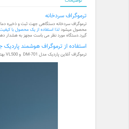
توضیحات
ترموگراف سردخانه
ترموگراف سردخانه دستگاهی جهت ثبت و ذخیره دمای 
محصول میشود
لذا استفاده از یک محصول با کیفیت و
گیرد.دستگاه مورد نظر می باست مجهز به هشدار دهنده
استفاده از ترموگراف هوشمند پاردیک 
ترموگراف آنلاین پاردیک مدل DM-701 و VL500 بهترین انتخاب جهت کنترل و پایش دمای سردخانه می باشد