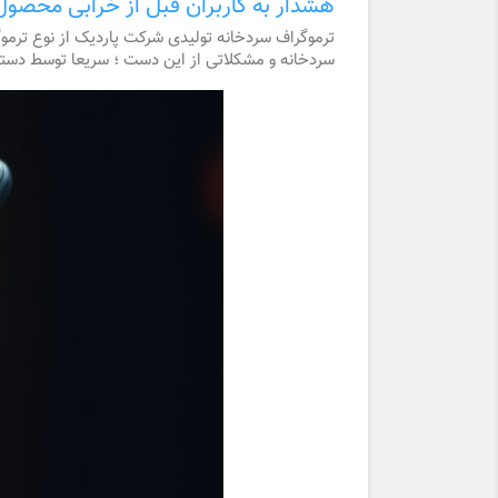
هشدار به کاربران قبل از خرابی محصول
ترموگراف سردخانه تولیدی شرکت پاردیک از نوع ترمو
سردخانه و مشکلاتی از این دست ؛ سریعا توسط دستگ