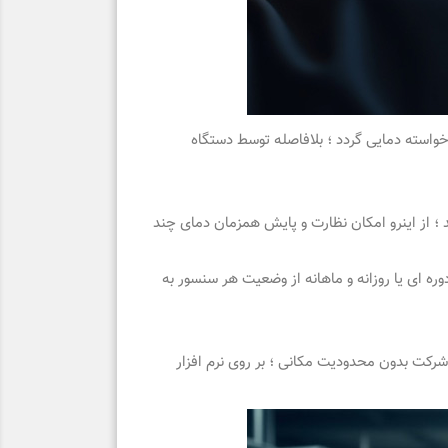
واسته دمایی گردد ؛ بلافاصله توسط دستگاه
 با بازه اندازه گیری 50- درجه الی 80+ درجه سانتی گراد می باشد ؛ از اینرو امکان نظارت و پایش همزمان دمای چند
ره ای یا روزانه و ماهانه از وضعیت هر سنسور به
شرکت بدون محدودیت مکانی ؛ بر روی نرم افزار