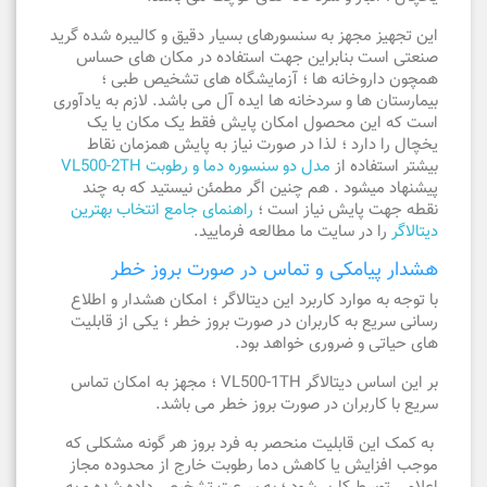
این تجهیز مجهز به سنسورهای بسیار دقیق و کالیبره شده گرید
صنعتی است بنابراین جهت استفاده در مکان های حساس
همچون داروخانه ها ؛ آزمایشگاه های تشخیص طبی ؛
بیمارستان ها و سردخانه ها ایده آل می باشد. لازم به یادآوری
است که این محصول امکان پایش فقط یک مکان یا یک
یخچال را دارد ؛ لذا در صورت نیاز به پایش همزمان نقاط
بیشتر استفاده از
مدل دو سنسوره دما و رطوبت VL500-2TH
پیشنهاد میشود . هم چنین اگر مطمئن نیستید که به چند
نقطه جهت پایش نیاز است ؛
راهنمای جامع انتخاب بهترین
دیتالاگر
را در سایت ما مطالعه فرمایید.
هشدار پیامکی و تماس در صورت بروز خطر
با توجه به موارد کاربرد این دیتالاگر ؛ امکان هشدار و اطلاع
رسانی سریع به کاربران در صورت بروز خطر ؛ یکی از قابلیت
های حیاتی و ضروری خواهد بود.
بر این اساس دیتالاگر VL500-1TH ؛ مجهز به امکان تماس
سریع با کاربران در صورت بروز خطر می باشد.
به کمک این قابلیت منحصر به فرد بروز هر گونه مشکلی که
موجب افزایش یا کاهش دما رطوبت خارج از محدوده مجاز