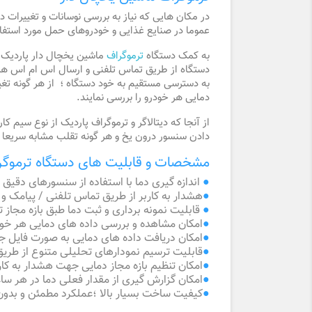
در مکان هایی که نیاز به بررسی نوسانات و تغییرات 
عموما در صنایع غذایی و خودروهای حمل مورد استفاد
به کمک دستگاه
ترموگراف
ماشین یخچال دار پاردیک ؛
دستگاه از طریق تماس تلفنی و ارسال اس ام اس هشدار 
به دسترسی مستقیم به خود دستگاه ؛ از هر گونه تغیی
دمایی هر خودرو را بررسی نمایند.
از آنجا که دیتالاگر و ترموگراف پاردیک از نوع سیم 
دادن سنسور درون یخ و هر گونه تقلب مشابه سریعا 
مشخصات و قابلیت های دستگاه ترموگ
●
اندازه گیری دما با استفاده از سنسورهای دقیق و کالیبره شده TDC-23 با بازه اندازه گیری 53- الی +80 در
●
هشدار به کاربر از طریق تماس تلفنی / پیامک و 
●
قابلیت نمونه برداری و ثبت دما طبق بازه مجاز 
●
امکان مشاهده و بررسی داده های دمایی هر خود
●
امکان دریافت داده های دمایی به صورت فایل ج
●
قابلیت ترسیم نمودارهای تحلیلی متنوع از طریق
●
امکان تنظیم بازه مجاز دمایی جهت هشدار به کا
●
امکان گزارش گیری از مقدار فعلی دما در هر ساع
●
کیفیت ساخت بسیار بالا ؛عملکرد مطمئن و بدو