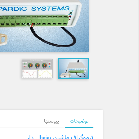
توضیحات
پیوست‎ها
ترموگراف ماشین یخچال دار