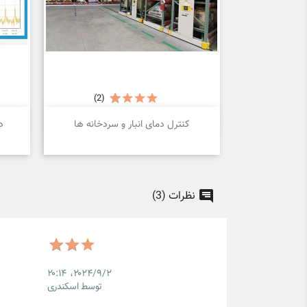
(2)

نمایش سریع
کنترل دمای انبار و سردخانه ها
د
نظرات (3)
۲۰۲۴/۹/۲،‏ ۲۰:۱۴
توسط اسکندری