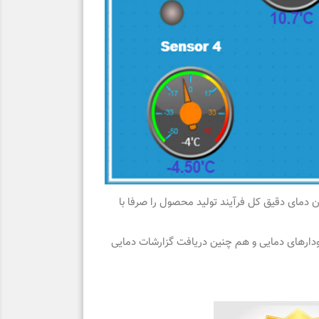
ن دمای دقیق کل فرآیند تولید محصول را صرفا با
کی مبنی بر کنترل و ثبت داده های دمایی ؛دستگاه ترموگراف DM-701 امکان پرینت نمودارهای دمایی و هم چنین دریافت گزارشات دمایی