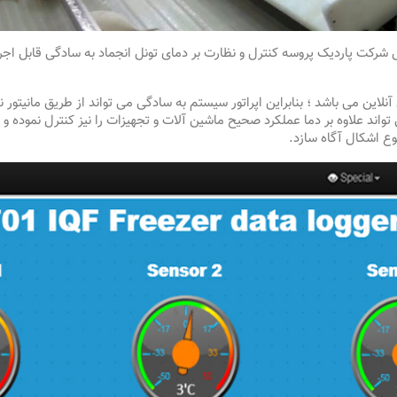
کت پاردیک پروسه کنترل و نظارت بر دمای تونل انجماد به سادگی قابل اجرا بو
اگر DM-701 از نوع دیتالاگرهای آنلاین می باشد ؛ بنابراین اپراتور سیستم به سادگی می تواند از 
 ؛نظارت کامل داشته باشد.دیتالاگر DM-701 می تواند علاوه بر دما عملکرد صحیح ماشین آلات و تجهیزات ر
وع اشکال آگاه سازد.