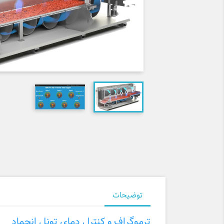
توضیحات
ترموگراف و کنترل دمای تونل انجماد