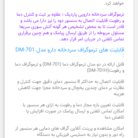
خواهد کرد.
ترموگراف سردخانه دارویی پاردیک ؛ علاوه بر ثبت و کنترل دما
و رطوبت قابلیت اتصال به سنسور دود را نیز دارا می باشد و
قادر است تا به محض تشخیص هر گونه آتش سوزی سریعا
مسئول مربوطه را از طریق ارسال پیامک و هم چنین برقراری
تماس تلفنی در جریان امر قرار دهد.
قابلیت های ترموگراف سردخانه دارو مدل DM-701
:
قابل ارائه در دو مدل ترموگراف دما (DM-701) و ترموگراف دما
و رطوبت(DM-701H)
قابلیت اتصال به حداکثر 8 سنسور دمای دقیق جهت کنترل و
نظارت بر دمای چندین یخچال و سردخانه مجزا جهت کاهش
هزینه
قابلیت تعیین بازه مجاز دما و رطوبت به ازای هر سنسور با
امکان تماس تلفنی و ارسال پیامک در صورت افزایش یا
کاهش دما
امکان مشاهده و پرینت آنلاین گراف های دمایی هر سنسور از
راه دور و بدون نیاز به دسترسی فیزیکی به دستگاه