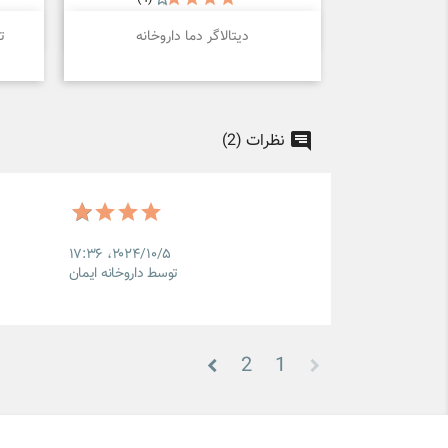

نمایش سریع
دیتالاگر دما داروخانه
ت
نظرات (2)
۲۰۲۴/۱۰/۵،‏ ۱۷:۳۶
توسط داروخانه ایمان
2
1