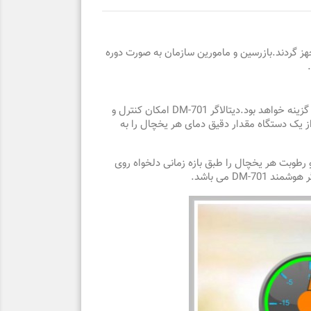
هز گردند.بازرسین و مامورین سازمان به صورت دوره
به منظور کنترل دما و رطوبت یخچال انسولین و هم چنین دمای انبار داروخانه استفاده از دستگاه دیتالاگر هوشمند DM-701 بهترین گزینه خواهد بود.دیتالاگر DM-701 امکان کنترل و
 از یک دستگاه مقدار دقیق دمای هر یخچال را به
وان مقادیر دما و رطوبت هر یخچال را طبق بازه زمانی دلخواه روی
D می باشد.