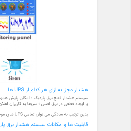
هشدار مجزا به ازای هر کدام از UPS ها
یا ایجاد قطعی در برق اصلی ؛ سریعا به کاربران اعلا
بدین ترتیب به سادگی می توان تمامی UPS های موجود در اتاق سرور را ؛ به دستگاه هشدار دهنده قطع برق پاردیک متصل نموده و به محض بروز مشکل از وقوع آن آگاهی یافت.
قابلیت ها و امکانات سیستم هشدار برق پا