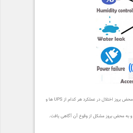
سیستم هشدار قطع برق پاردیک ؛ امکان پایش همزمان وضعیت چندین UPS مجزا و هم چنین برق اصلی را داشته و قادر است به محض بروز اختلال در عملکرد هر کدام از UPS ها و