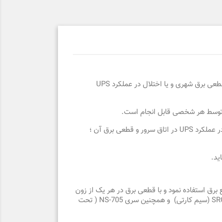
سنسور تشخیص و هشدار دهنده قطع برق به دستگاه کنترل و مانیتورینگ اتاق سرور متصل شده و بلافاصله پس از تشخیص بروز قطعی برق شهری و یا اختلال در عملکرد UPS
 و توسط هر شخصی قابل انجام است.
تولید شرکت پاردیک ؛ به محض قطعی برق شهری و یا ایجاد اختلال در عملکرد UPS در اتاق سرور و قطعی برق آن ؛
ید.
برق استفاده نمود و با قطعی برق در هر یک از زون
ها به سرعت از وقوع این مشکل آگاهی یافت.لازم به ذکر است سنسور مذکور قابل اتصال به دستگاه مانیتورینگ اتاق سرور سری SRC (سیم کارتی) و همچنین سری NS-705 ( تحت