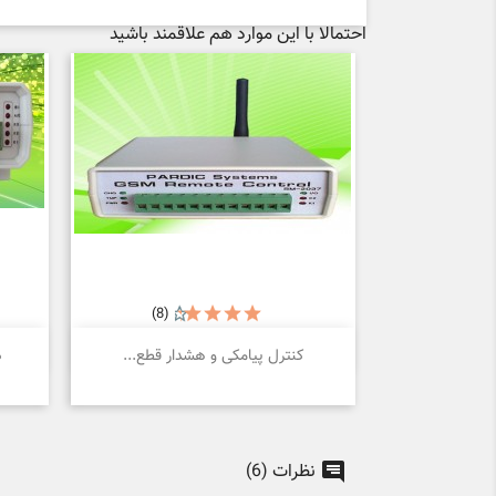
احتمالا با این موارد هم علاقمند باشید
(8)

نمایش سریع
کنترل پیامکی و هشدار قطع...
د
نظرات (6)