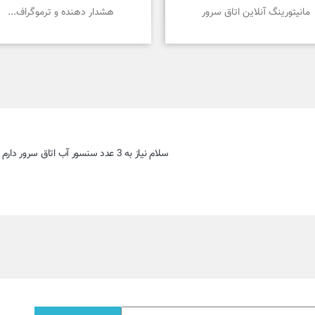


نمایش سریع
نمایش سریع
مانیتورینگ آنلاین اتاق سرور
هشدار دهنده و ترموگراف...
سلام نیاز به 3 عدد سنسور آب اتاق سرور دارم لطفا قیمت ومشخصات رو برام  واتساپ کنید 0912588xxxx