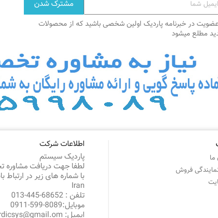
عضویت در خبرنامه پاردیک اولین شخصی باشید که از محصولات
ید مطلع میشود
اطلاعات شرکت
پاردیک سیستم
ما
لطفا جهت دریافت مشاوره 
نمایندگی فروش
با شماره های زیر در ارتباط ب
یت
Iran
تلفن :
68652-445-013
موبایل:
8089-599-0911
ایمیل:
rdicsys@gmail.om