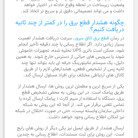
وضعیت زیرساخت در لحظه وقوع حادثه در اختیار خواهد
داشت و می تواند تصمیماتی دقیق تر و سریع تر اتخاذ کند.
چگونه هشدار قطع برق را در کمتر از چند ثانیه
دریافت کنیم؟
در زمان
قطع برق اتاق سرور
، سرعت دریافت هشدار اهمیت
بسیار زیادی دارد. اگر اطلاع رسانی با چند دقیقه تأخیر انجام
شود، ممکن است باتری UPS تخلیه شده، تجهیزات خاموش
شوند یا سرویس های حیاتی از دسترس خارج شوند. به همین
دلیل، یک سیستم مانیتورینگ حرفه ای باید بتواند تنها چند
ثانیه پس از تشخیص قطعی، هشدارهای لازم را از طریق
کانال های ارتباطی مختلف برای افراد مسئول ارسال کند.
یکی از سریع ترین و مطمئن ترین روش ها، ارسال هشدار از
طریق پیامک است. در این روش، به محض تشخیص قطع
برق، دستگاه با استفاده از سیم کارت ؛ پیامک ارسال کرده یا
تماس تلفنی برقرار می کند. از آنجا که این روش به شبکه
داخلی سازمان وابسته نیست، حتی در صورت اختلال در شبکه
نیز امکان اطلاع رسانی وجود خواهد داشت.
ارسال هشدار از طریق ایمیل نیز یکی دیگر از روش های رایج
است. این روش برای ثبت مستندات، اطلاع رسانی به چندین