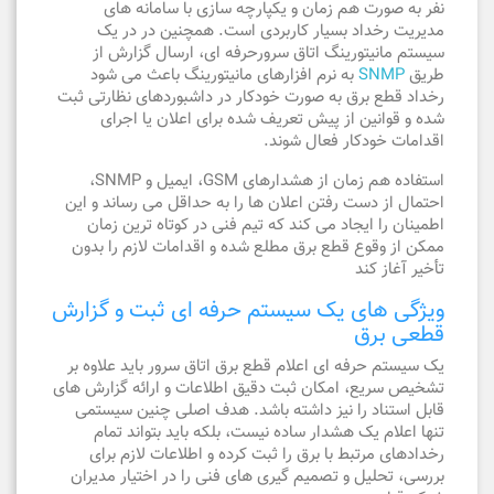
نفر به صورت هم زمان و یکپارچه سازی با سامانه های
مدیریت رخداد بسیار کاربردی است. همچنین در در یک
سیستم مانیتورینگ اتاق سرورحرفه ای، ارسال گزارش از
طریق
SNMP
به نرم افزارهای مانیتورینگ باعث می شود
رخداد قطع برق به صورت خودکار در داشبوردهای نظارتی ثبت
شده و قوانین از پیش تعریف شده برای اعلان یا اجرای
اقدامات خودکار فعال شوند.
استفاده هم زمان از هشدارهای GSM، ایمیل و SNMP،
احتمال از دست رفتن اعلان ها را به حداقل می رساند و این
اطمینان را ایجاد می کند که تیم فنی در کوتاه ترین زمان
ممکن از وقوع قطع برق مطلع شده و اقدامات لازم را بدون
تأخیر آغاز کند
ویژگی های یک سیستم حرفه ای ثبت و گزارش
قطعی برق
یک سیستم حرفه ای اعلام قطع برق اتاق سرور باید علاوه بر
تشخیص سریع، امکان ثبت دقیق اطلاعات و ارائه گزارش های
قابل استناد را نیز داشته باشد. هدف اصلی چنین سیستمی
تنها اعلام یک هشدار ساده نیست، بلکه باید بتواند تمام
رخدادهای مرتبط با برق را ثبت کرده و اطلاعات لازم برای
بررسی، تحلیل و تصمیم گیری های فنی را در اختیار مدیران