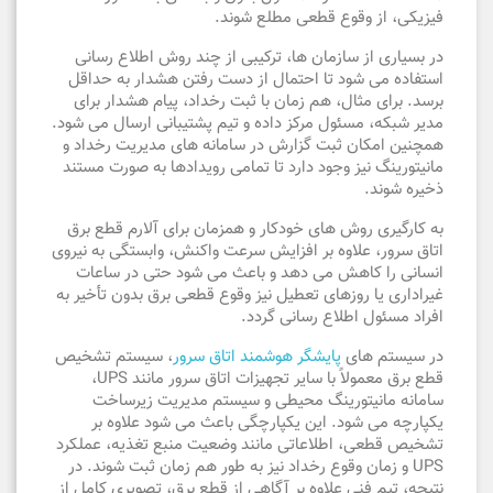
فیزیکی، از وقوع قطعی مطلع شوند.
در بسیاری از سازمان ها، ترکیبی از چند روش اطلاع رسانی
استفاده می شود تا احتمال از دست رفتن هشدار به حداقل
برسد. برای مثال، هم زمان با ثبت رخداد، پیام هشدار برای
مدیر شبکه، مسئول مرکز داده و تیم پشتیبانی ارسال می شود.
همچنین امکان ثبت گزارش در سامانه های مدیریت رخداد و
مانیتورینگ نیز وجود دارد تا تمامی رویدادها به صورت مستند
ذخیره شوند.
به کارگیری روش های خودکار و همزمان برای آلارم قطع برق
اتاق سرور، علاوه بر افزایش سرعت واکنش، وابستگی به نیروی
انسانی را کاهش می دهد و باعث می شود حتی در ساعات
غیراداری یا روزهای تعطیل نیز وقوع قطعی برق بدون تأخیر به
افراد مسئول اطلاع رسانی گردد.
در سیستم های
پایشگر هوشمند اتاق سرور
، سیستم تشخیص
قطع برق معمولاً با سایر تجهیزات اتاق سرور مانند UPS،
سامانه مانیتورینگ محیطی و سیستم مدیریت زیرساخت
یکپارچه می شود. این یکپارچگی باعث می شود علاوه بر
تشخیص قطعی، اطلاعاتی مانند وضعیت منبع تغذیه، عملکرد
UPS و زمان وقوع رخداد نیز به طور هم زمان ثبت شوند. در
نتیجه، تیم فنی علاوه بر آگاهی از قطع برق، تصویری کامل از