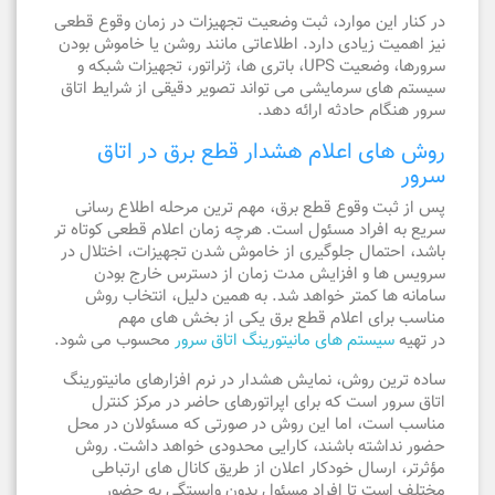
در کنار این موارد، ثبت وضعیت تجهیزات در زمان وقوع قطعی
نیز اهمیت زیادی دارد. اطلاعاتی مانند روشن یا خاموش بودن
سرورها، وضعیت UPS، باتری ها، ژنراتور، تجهیزات شبکه و
سیستم های سرمایشی می تواند تصویر دقیقی از شرایط اتاق
سرور هنگام حادثه ارائه دهد.
روش های اعلام هشدار قطع برق در اتاق
سرور
پس از ثبت وقوع قطع برق، مهم ترین مرحله اطلاع رسانی
سریع به افراد مسئول است. هرچه زمان اعلام قطعی کوتاه تر
باشد، احتمال جلوگیری از خاموش شدن تجهیزات، اختلال در
سرویس ها و افزایش مدت زمان از دسترس خارج بودن
سامانه ها کمتر خواهد شد. به همین دلیل، انتخاب روش
مناسب برای اعلام قطع برق یکی از بخش های مهم
در تهیه
سیستم های مانیتورینگ اتاق سرور
محسوب می شود.
ساده ترین روش، نمایش هشدار در نرم افزارهای مانیتورینگ
اتاق سرور است که برای اپراتورهای حاضر در مرکز کنترل
مناسب است، اما این روش در صورتی که مسئولان در محل
حضور نداشته باشند، کارایی محدودی خواهد داشت. روش
مؤثرتر، ارسال خودکار اعلان از طریق کانال های ارتباطی
مختلف است تا افراد مسئول بدون وابستگی به حضور