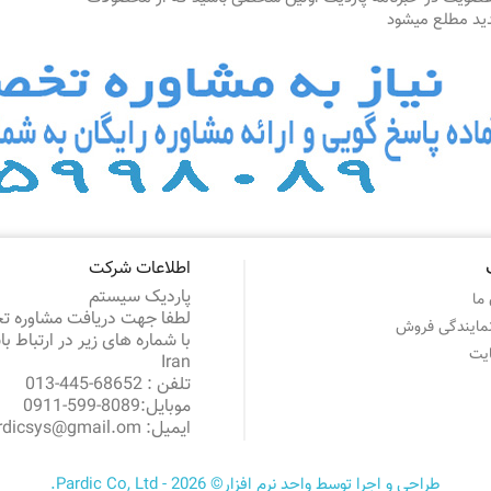
ید مطلع میشود
اطلاعات شرکت
پاردیک سیستم
ما
لطفا جهت دریافت مشاوره 
نمایندگی فروش
با شماره های زیر در ارتباط ب
یت
Iran
تلفن :
68652-445-013
موبایل:
8089-599-0911
ایمیل:
rdicsys@gmail.om
طراحی و اجرا توسط واحد نرم افزار© 2026 - Pardic Co, Ltd.