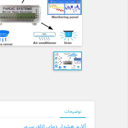
توضیحات
آلارم هشدار دمای اتاق سرور