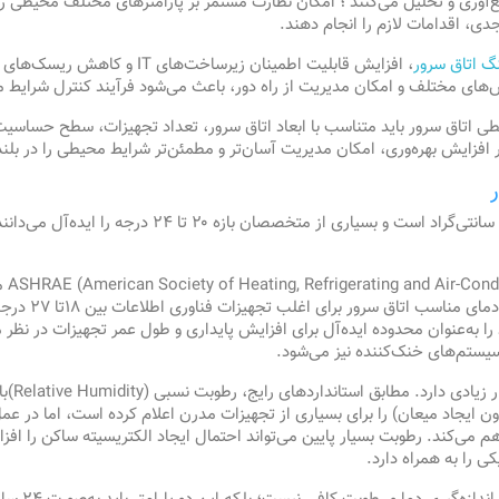
آوری و تحلیل می‌کنند ؛ امکان نظارت مستمر بر پارامترهای مختلف محیطی را 
، اقدامات لازم را انجام دهند.
نگ اتاق سرور
، افزایش قابلیت اطمینان زیرساخت
‌های مختلف و امکان مدیریت از راه دور، باعث می‌شود فرآیند کنترل شرایط
ی اتاق سرور باید متناسب با ابعاد اتاق سرور، تعداد تجهیزات، سطح حساسیت 
ر افزایش بهره‌وری، امکان مدیریت آسان‌تر و مطمئن‌تر شرایط محیطی را در بل
ASHRAE (American Society of Heating, Refrigerating and Air-Cond
م
 دمای مناسب اتاق سرور برای اغلب تجهیزات فناوری اطلاعات بین
۱۸
تا
۲۷
درجه 
را به‌عنوان محدوده ایده‌آل برای افزایش پایداری و طول عمر تجهیزات در نظر م
یستم‌های خنک‌کننده نیز می‌شود.
ر زیادی دارد. مطابق استانداردهای رایج،
رطوبت نسبی
(Relative Humidity)
با
ن ایجاد میعان) را برای بسیاری از تجهیزات مدرن اعلام کرده است، اما در 
اهم می‌کند. رطوبت بسیار پایین می‌تواند احتمال ایجاد الکتریسیته ساکن را 
 را به همراه دارد.