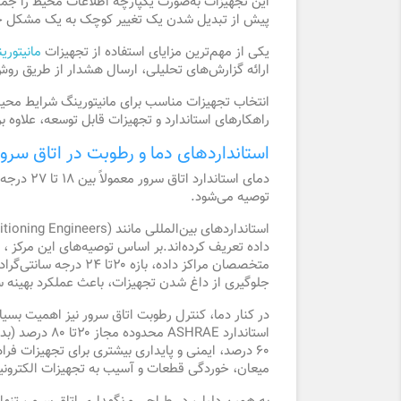
این تجهیزات به‌صورت یکپارچه اطلاعات محیط را جمع‌
پیش از تبدیل شدن یک تغییر کوچک به یک مشکل جدی
یکی از مهم‌ترین مزایای استفاده از تجهیزات
مانیتوری
ارائه گزارش‌های تحلیلی، ارسال هشدار از طریق روش
انتخاب تجهیزات مناسب برای مانیتورینگ شرایط محیط
راهکارهای استاندارد و تجهیزات قابل توسعه، علاوه ب
استانداردهای دما و رطوبت در اتاق سرور
توصیه می‌شود.
استانداردهای بین‌المللی مانند
itioning Engineers)
داده تعریف کرده‌اند.بر اساس توصیه‌های این مرکز ،
متخصصان مراکز داده، بازه
۲۰
تا
۲۴
درجه سانتی‌گراد
جلوگیری از داغ شدن تجهیزات، باعث عملکرد بهینه س
در کنار دما، کنترل رطوبت اتاق سرور نیز اهمیت بسیا
استاندارد ASHRAE محدوده مجاز
۲۰
تا
۸۰
درصد
(بدو
۶۰
درصد
، ایمنی و پایداری بیشتری برای تجهیزات فر
میعان، خوردگی قطعات و آسیب به تجهیزات الکترونیکی