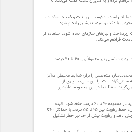
فراهم کرده و به مدیران شبکه کمک می‌کنند تا
‌های IT و کاهش ریسک‌های عملیاتی است. علاوه بر این، ثبت و ذخیره اطلاعات،
 محیطی با دقت و سرعت بیشتری انجام شود.
زیرساخت و نیازهای سازمان انجام شود. استفاده از
ندمدت فراهم می‌کند.
دمای استاندارد اتاق سرور معمولاً بین ۱۸ تا ۲۷ درجه سانتی‌گراد است و بسیاری از متخصصان بازه ۲۰ تا ۲۴ درجه را ایده‌آل می‌دانند. رطوبت نسبی نیز معمولاً بین ۴۰ تا ۶۰ درصد
حدوده‌های مشخصی را برای شرایط محیطی مراکز
سانتی‌گراد
است. با این حال، بسیاری از
ی‌گیرند. حفظ دما در این محدوده، علاوه بر
ید در محدوده
۴۰
تا
۶۰
درصد
حفظ شود. البته
عمل، حفظ رطوبت بین
۴۵
تا
۵۵
درصد
یا حداکثر
۴۰
تا
افزایش دهد و رطوبت بیش از حد نیز خطر تشکیل